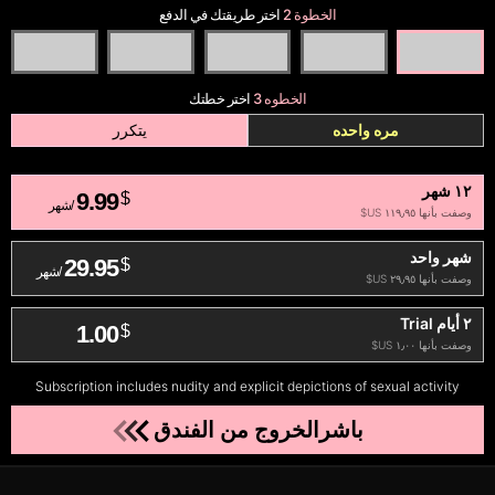
الخطوة 2
اختر طريقتك في الدفع
الخطوه 3
اختر خطتك
مره واحده
يتكرر
١٢ شهر
9.99
$
/شهر
وصفت بأنها ‏١١٩٫٩٥ US$
شهر واحد
29.95
$
/شهر
وصفت بأنها ‏٢٩٫٩٥ US$
٢ أيام Trial
1.00
$
وصفت بأنها ‏١٫٠٠ US$
Subscription includes nudity and explicit depictions of sexual activity
باشرالخروج من الفندق