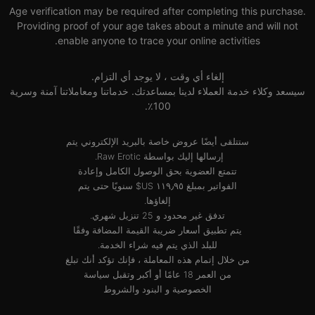
Age verification may be required after completing this purchase.
Providing proof of your age takes about a minute and will not
enable anyone to trace your online activities.
إلغاء أي وقت ، لا يوجد أي التزام.
سيسعد وكلاء خدمة العملاء لدينا بمساعدتك. خدماتنا ومعاملاتنا آمنة وسرية
100٪.
ستتلقى أيضًا عروض خاصة بالبريد الإلكتروني يتم
إرسالها إليك بواسطة Raw Erotic.
تتمتع العضوية بحق الوصول الكامل وإعادة
الفواتير بمبلغ ‏١١٩٫٩٥ US$ سنويًا حتى يتم
إلغاؤها.
تدفق غير محدود و 25 تنزيل شهري.
يتم تطبيق أسعار ضريبة القيمة المضافة وفقًا
للبلد الذي يتم فيه شراء الخدمة.
من خلال إتمام هذه المعاملة ، فإنك تؤكد أنك تبلغ
من العمر 18 عامًا أو أكبر وتقبل
سياسة
الخصوصية
و
البنود والشروط