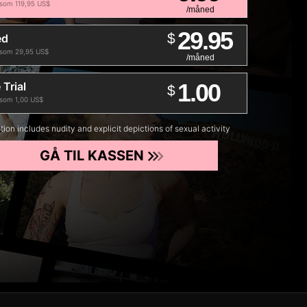
 som 119,95 US$
/måned
29.95
$
ed
 som 29,95 US$
/måned
1.00
 Trial
$
 som 1,00 US$
tion includes nudity and explicit depictions of sexual activity
GÅ TIL KASSEN