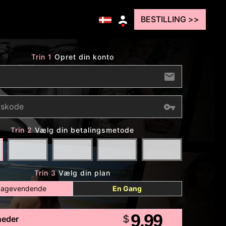
BESTILLING >>
Trin 1
Opret din konto
Trin 2
Vælg din betalingsmetode
Trin 3
Vælg din plan
lbagevendende
En Gang
9.99
$
neder