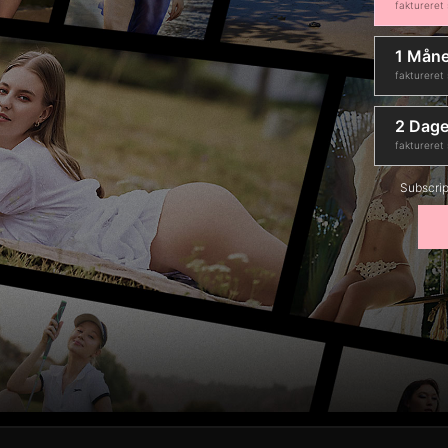
faktureret
1 Mån
faktureret
2 Dage
faktureret
Subscrip