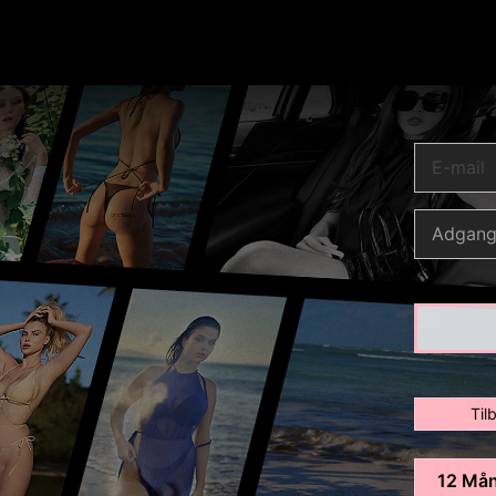
Ti
12 Må