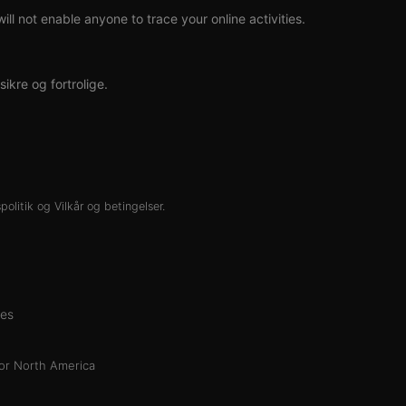
l not enable anyone to trace your online activities.
kre og fortrolige.
spolitik
og
Vilkår og betingelser
.
es
or North America