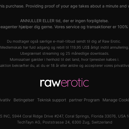
his purchase. Providing proof of your age takes about a minute and wil
ANNULLER ELLER tid, der er ingen forpligtelse.
eagenter hjælper dig gerne. Vores service og transaktioner er 100% si
Du modtager også særlige e-mail-tilbud sendt til dig af Raw Erotic.
Medlemskab har fuld adgang og rebill til 119,95 US$ årligt indtil annullering.
Ubegrænset streaming og 25 månedlige downloads.
Momssatser gælder i henhold til det land, hvor tjenesten købes i.
ktion bekræfter du, at du er 18 år eller ældre og accepterer vores
privatliv
ivatliv
Betingelser
Teknisk support
partner Program
Manage Cooki
INC, 5944 Coral Ridge Drive #247, Coral Springs, Florida 33076, USA f
TechTayn AG, Poststrasse 24, 6300 Zug, Switzerland