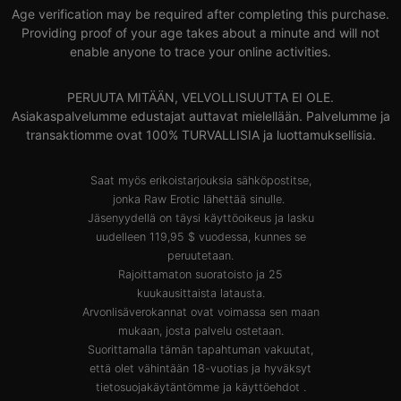
Age verification may be required after completing this purchase.
Providing proof of your age takes about a minute and will not
enable anyone to trace your online activities.
PERUUTA MITÄÄN, VELVOLLISUUTTA EI OLE.
Asiakaspalvelumme edustajat auttavat mielellään. Palvelumme ja
transaktiomme ovat 100% TURVALLISIA ja luottamuksellisia.
Saat myös erikoistarjouksia sähköpostitse,
jonka Raw Erotic lähettää sinulle.
Jäsenyydellä on täysi käyttöoikeus ja lasku
uudelleen 119,95 $ vuodessa, kunnes se
peruutetaan.
Rajoittamaton suoratoisto ja 25
kuukausittaista latausta.
Arvonlisäverokannat ovat voimassa sen maan
mukaan, josta palvelu ostetaan.
Suorittamalla tämän tapahtuman vakuutat,
että olet vähintään 18-vuotias ja hyväksyt
tietosuojakäytäntömme
ja
käyttöehdot
.