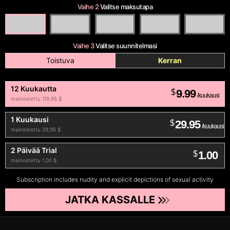
Vaihe 2
Valitse maksutapa
Vaihe 3
Valitse suunnitelmasi
Toistuva
Kerran
12 Kuukautta
9.99
$
/kuukausi
mainostettu 119,95 $
1 Kuukausi
29.95
$
/kuukausi
mainostettu 29,95 $
2 Päivää Trial
1.00
$
mainostettu 1,00 $
Subscription includes nudity and explicit depictions of sexual activity
JATKA KASSALLE