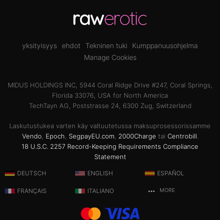
yksityisyys
ehdot
Tekninen tuki
Kumppanuusohjelma
Manage Cookies
MIDUS HOLDINGS INC, 5944 Coral Ridge Drive #247, Coral Springs,
Florida 33076, USA for North America
TechTayn AG, Poststrasse 24, 6300 Zug, Switzerland
Laskutustukea varten käy valtuutetussa maksuprosessorissamme
Vendo
,
Epoch
,
SegpayEU.com
,
2000Charge
tai
Centrobill
.
18 U.S.C. 2257 Record-Keeping Requirements Compliance
Statement
DEUTSCH
ENGLISH
ESPAÑOL
FRANÇAIS
ITALIANO
MORE