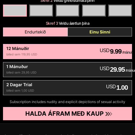
Skref 2
Veldu greiðslumáta þinn
Skref 3
Veldu áætlun þína
Endurtekið
Einu Sinni
12 Mánuðir
9.99
USD
/mánuði
billed sem 119,95 USD
1 Mánuður
29.95
USD
/mánu
billed sem 29,95 USD
2 Dagar Trial
1.00
USD
billed sem 1,00 USD
Subscription includes nudity and explicit depictions of sexual activity
HALDA ÁFRAM MEÐ KAUP