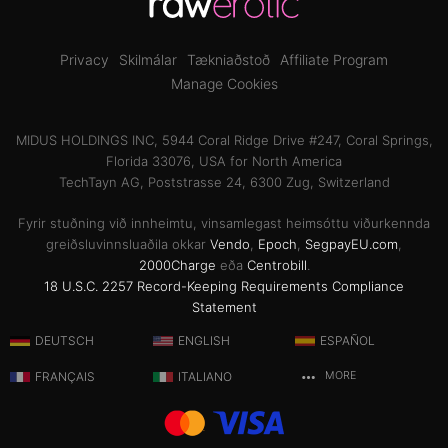
Privacy
Skilmálar
Tækniaðstoð
Affiliate Program
Manage Cookies
MIDUS HOLDINGS INC, 5944 Coral Ridge Drive #247, Coral Springs,
Florida 33076, USA for North America
TechTayn AG, Poststrasse 24, 6300 Zug, Switzerland
Fyrir stuðning við innheimtu, vinsamlegast heimsóttu viðurkennda
greiðsluvinnsluaðila okkar
Vendo
,
Epoch
,
SegpayEU.com
,
2000Charge
eða
Centrobill
.
18 U.S.C. 2257 Record-Keeping Requirements Compliance
Statement
DEUTSCH
ENGLISH
ESPAÑOL
FRANÇAIS
ITALIANO
MORE