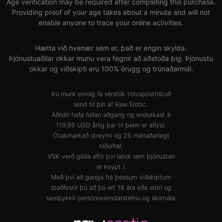
Age verification may be required after completing this purchase.
Providing proof of your age takes about a minute and will not
enable anyone to trace your online activities.
Hætta við hvenær sem er, það er engin skylda.
Þjónustuaðilar okkar munu vera fegnir að aðstoða þig. Þjónustu
okkar og viðskipti eru 100% örugg og trúnaðarmál.
Þú munt einnig fá sérstök tölvupósttilboð
send til þín af Raw Erotic.
Aðildir hafa fullan aðgang og endurkast á
119,95 USD årlig þar til þeim er aflýst.
Ótakmarkað streymi og 25 mánaðarlegt
niðurhal.
VSK-verð gilda eftir því landi sem þjónustan
er keypt í.
Með því að ganga frá þessum viðskiptum
staðfestir þú að þú ert 18 ára eða eldri og
samþykkir
persónuverndarstefnu
og
skilmála
.