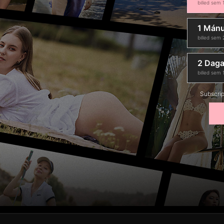
billed sem
1 Mán
billed sem
2 Dagar
billed sem
Subscrip