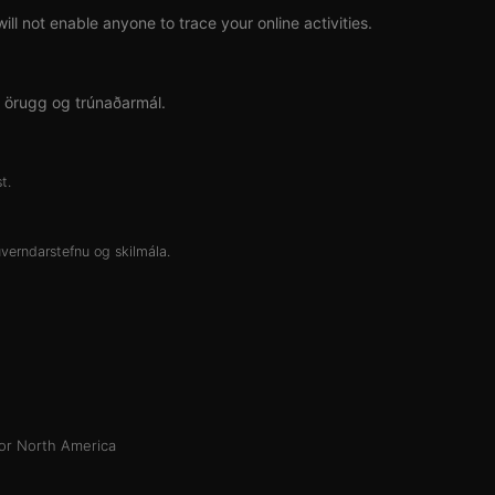
l not enable anyone to trace your online activities.
% örugg og trúnaðarmál.
t.
verndarstefnu
og
skilmála
.
or North America