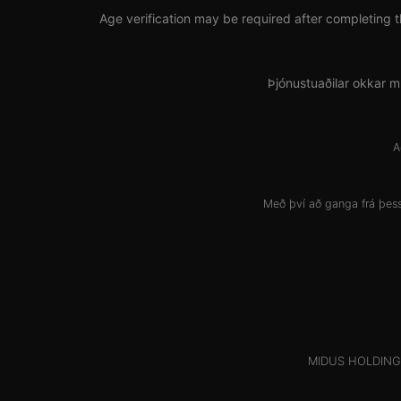
Age verification may be required after completing t
Þjónustuaðilar okkar m
A
Með því að ganga frá þess
MIDUS HOLDINGS 