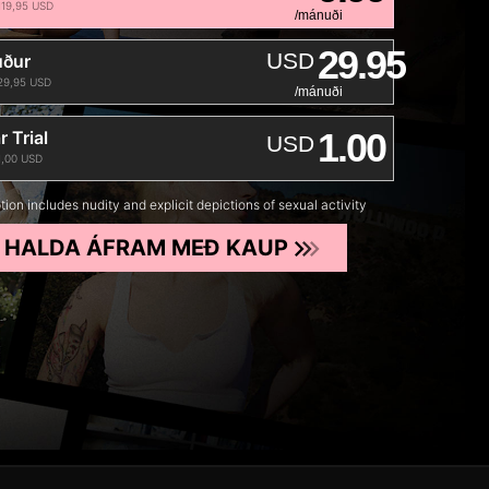
 119,95 USD
/mánuði
29.95
USD
uður
 29,95 USD
/mánuði
1.00
 Trial
USD
 1,00 USD
tion includes nudity and explicit depictions of sexual activity
HALDA ÁFRAM MEÐ KAUP