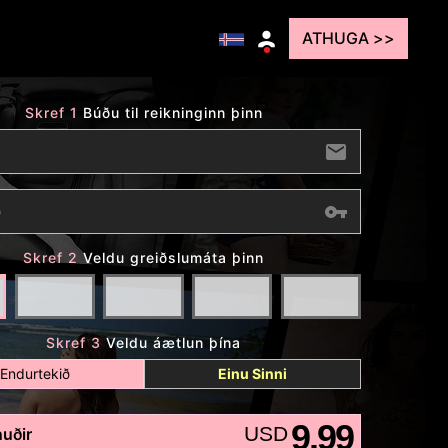
ATHUGA >>
Skref 1
Búðu til reikninginn þinn
Skref 2
Veldu greiðslumáta þinn
Skref 3
Veldu áætlun þína
Endurtekið
Einu Sinni
9.99
USD
uðir