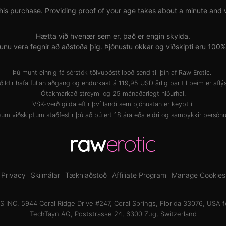
his purchase. Providing proof of your age takes about a minute and wil
Hætta við hvenær sem er, það er engin skylda.
unu vera fegnir að aðstoða þig. Þjónustu okkar og viðskipti eru 100
Þú munt einnig fá sérstök tölvupósttilboð send til þín af Raw Erotic.
ðildir hafa fullan aðgang og endurkast á 119,95 USD årlig þar til þeim er aflýs
Ótakmarkað streymi og 25 mánaðarlegt niðurhal.
VSK-verð gilda eftir því landi sem þjónustan er keypt í.
um viðskiptum staðfestir þú að þú ert 18 ára eða eldri og samþykkir
persónu
Privacy
Skilmálar
Tækniaðstoð
Affiliate Program
Manage Cookies
INC, 5944 Coral Ridge Drive #247, Coral Springs, Florida 33076, USA f
TechTayn AG, Poststrasse 24, 6300 Zug, Switzerland