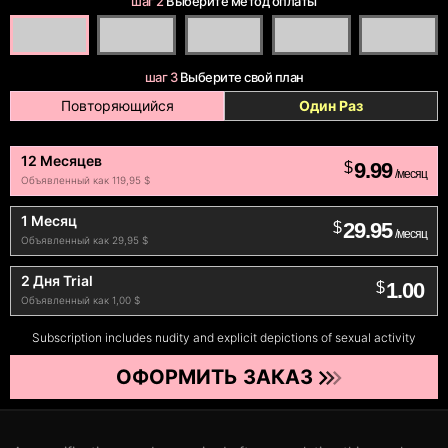
шаг 2
Выберите метод оплаты
шаг 3
Выберите свой план
Повторяющийся
Один Раз
12 Месяцев
9.99
$
/месяц
Объявленный как 119,95 $
1 Месяц
29.95
$
/месяц
Объявленный как 29,95 $
2 Дня Trial
1.00
$
Объявленный как 1,00 $
Subscription includes nudity and explicit depictions of sexual activity
ОФОРМИТЬ ЗАКАЗ