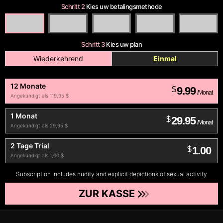
Schritt 2
Kies uw betalingsmethode
Schritt 3
Kies uw plan
Wiederkehrend
Einmal
12 Monate
9.99
$
/Monat
Angekündigt als 119,95 $
1 Monat
29.95
$
/Monat
Angekündigt als 29,95 $
2 Tage Trial
1.00
$
Angekündigt als 1,00 $
Subscription includes nudity and explicit depictions of sexual activity
ZUR KASSE