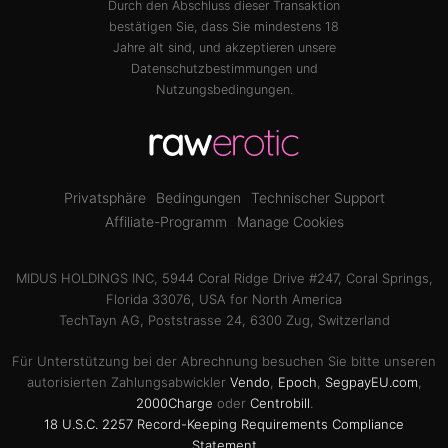
Durch den Abschluss dieser Transaktion
bestätigen Sie, dass Sie mindestens 18
Jahre alt sind, und akzeptieren unsere
Datenschutzbestimmungen
und
Nutzungsbedingungen
.
Privatsphäre
Bedingungen
Technischer Support
Affiliate-Programm
Manage Cookies
MIDUS HOLDINGS INC, 5944 Coral Ridge Drive #247, Coral Springs,
Florida 33076, USA for North America
TechTayn AG, Poststrasse 24, 6300 Zug, Switzerland
Für Unterstützung bei der Abrechnung besuchen Sie bitte unseren
autorisierten Zahlungsabwickler
Vendo
,
Epoch
,
SegpayEU.com
,
2000Charge
oder
Centrobill
.
18 U.S.C. 2257 Record-Keeping Requirements Compliance
Statement