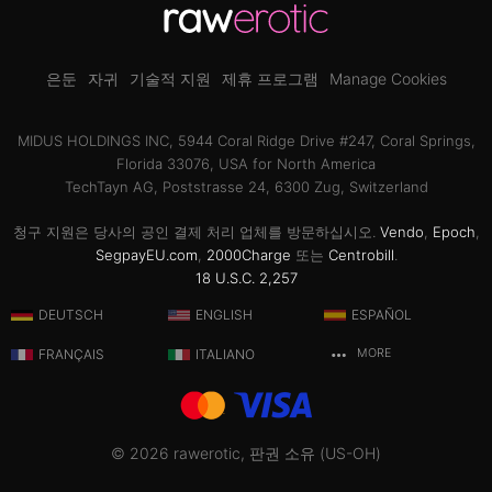
은둔
자귀
기술적 지원
제휴 프로그램
Manage Cookies
MIDUS HOLDINGS INC, 5944 Coral Ridge Drive #247, Coral Springs,
Florida 33076, USA for North America
TechTayn AG, Poststrasse 24, 6300 Zug, Switzerland
청구 지원은 당사의 공인 결제 처리 업체를 방문하십시오.
Vendo
,
Epoch
,
SegpayEU.com
,
2000Charge
또는
Centrobill
.
18 U.S.C. 2,257
DEUTSCH
ENGLISH
ESPAÑOL
FRANÇAIS
ITALIANO
MORE
© 2026 rawerotic, 판권 소유 (US-OH)
CONTENT FILTER