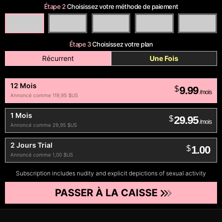
Étape 2
Choisissez votre méthode de paiement
Étape 3
Choisissez votre plan
Récurrent
Une Fois
12 Mois
9.99
$
/mois
Annoncé comme 119,95 $US
1 Mois
29.95
$
/mois
Annoncé comme 29,95 $US
2 Jours Trial
1.00
$
Annoncé comme 1,00 $US
Subscription includes nudity and explicit depictions of sexual activity
PASSER À LA CAISSE