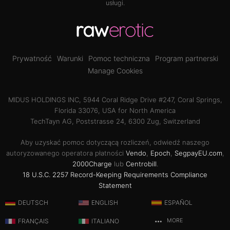
usługi
.
Prywatność
Warunki
Pomoc techniczna
Program partnerski
Manage Cookies
MIDUS HOLDINGS INC, 5944 Coral Ridge Drive #247, Coral Springs,
Florida 33076, USA for North America
TechTayn AG, Poststrasse 24, 6300 Zug, Switzerland
Aby uzyskać pomoc dotyczącą rozliczeń, odwiedź naszego
autoryzowanego operatora płatności
Vendo
,
Epoch
,
SegpayEU.com
,
2000Charge
lub
Centrobill
.
18 U.S.C. 2257 Record-Keeping Requirements Compliance
Statement
DEUTSCH
ENGLISH
ESPAÑOL
FRANÇAIS
ITALIANO
MORE