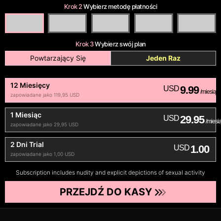
Krok 2
Wybierz metodę płatności
Krok 3
Wybierz swój plan
Powtarzający Się
Jeden Raz
12 Miesięcy
9.99
USD
/miesiąc
zapowiadane jako 119,95 USD
1 Miesiąc
29.95
USD
/miesi
zapowiadane jako 29,95 USD
2 Dni Trial
1.00
USD
zapowiadane jako 1,00 USD
Subscription includes nudity and explicit depictions of sexual activity
PRZEJDŹ DO KASY