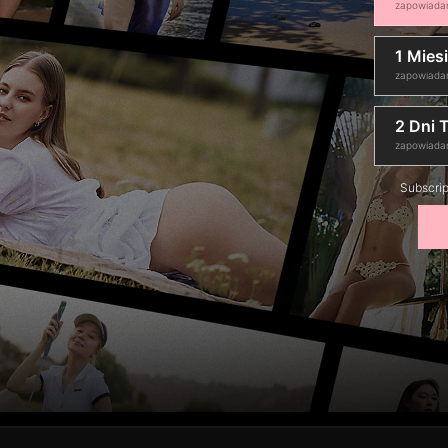
zapowiadan
1 Mies
zapowiada
2 Dni T
zapowiadan
Subscrip