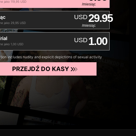
e jako 119,95 USD
/miesiąc
29.95
USD
iąc
ne jako 29,95 USD
/miesiąc
1.00
rial
USD
e jako 1,00 USD
tion includes nudity and explicit depictions of sexual activity
PRZEJDŹ DO KASY