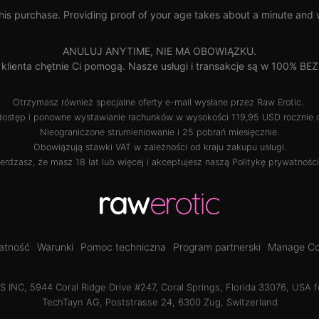
his purchase. Providing proof of your age takes about a minute and wil
ANULUJ ANYTIME, NIE MA OBOWIĄZKU.
i klienta chętnie Ci pomogą. Nasze usługi i transakcje są w 100% B
Otrzymasz również specjalne oferty e-mail wysłane przez Raw Erotic.
dostęp i ponowne wystawianie rachunków w wysokości 119,95 USD rocznie 
Nieograniczone strumieniowanie i 25 pobrań miesięcznie.
Obowiązują stawki VAT w zależności od kraju zakupu usługi.
ierdzasz, że masz 18 lat lub więcej i akceptujesz naszą
Politykę prywatności
atność
Warunki
Pomoc techniczna
Program partnerski
Manage Co
INC, 5944 Coral Ridge Drive #247, Coral Springs, Florida 33076, USA f
TechTayn AG, Poststrasse 24, 6300 Zug, Switzerland