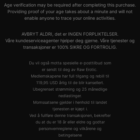
Age verification may be required after completing this purchase.
Providing proof of your age takes about a minute and will not
enable anyone to trace your online activities.
AVBRYT ALDRI, det er INGEN FORPLIKTELSER.
Våre kundeserviceagenter hjelper deg gjerne. Våre tjenester og
transaksjoner er 100% SIKRE OG FORTROLIG.
Du vil også motta spesielle e-posttilbud som
er sendt til deg av Raw Erotic.
Medlemskapene har full tilgang og rebill til
119,95 USD årlig til de blir kansellert.
Ubegrenset strømming og 25 månedlige
nedlastinger.
Momssatsene gjelder i henhold til landet
tjenesten er kjøpt i.
Ved å fullføre denne transaksjonen, bekrefter
du at du er 18 år eller eldre og godtar
personvernreglene
og
vilkårene og
betingelsene