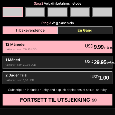
Steg 2
Velg din betalingsmetode
Steg 3
Velg planen din
Tilbakevendende
En Gang
12 Måneder
9.99
USD
/måned
fakturert som 119,95 USD
1 Måned
29.95
USD
/måne
fakturert som 29,95 USD
2 Dager Trial
1.00
USD
fakturert som 1,00 USD
Subscription includes nudity and explicit depictions of sexual activity
FORTSETT TIL UTSJEKKING