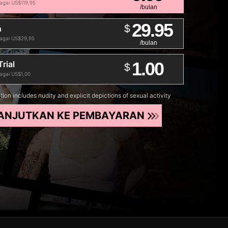
bagai US$119,95
/bulan
29.95
$
n
bagai US$29,95
/bulan
1.00
Trial
$
bagai US$1,00
tion includes nudity and explicit depictions of sexual activity
ANJUTKAN KE PEMBAYARAN