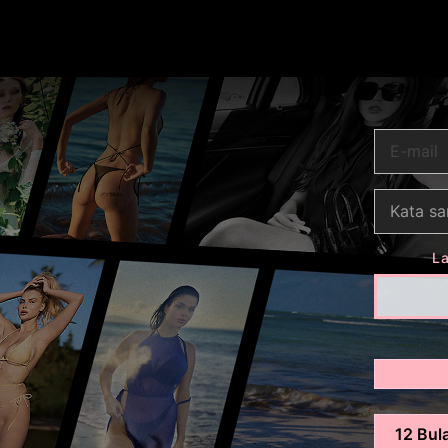
L
12 Bul