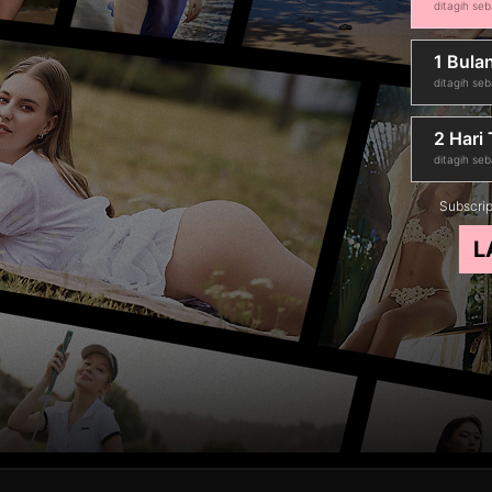
ditagih se
1 Bula
ditagih se
2 Hari 
ditagih se
Subscrip
L