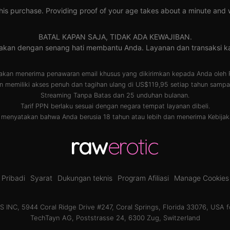
his purchase. Providing proof of your age takes about a minute and wil
BATAL KAPAN SAJA, TIDAK ADA KEWAJIBAN.
 akan dengan senang hati membantu Anda. Layanan dan transaksi
akan menerima penawaran email khusus yang dikirimkan kepada Anda oleh 
 memiliki akses penuh dan tagihan ulang di US$119,95 setiap tahun sampai
Streaming Tanpa Batas dan 25 unduhan bulanan.
Tarif PPN berlaku sesuai dengan negara tempat layanan dibeli.
a menyatakan bahwa Anda berusia 18 tahun atau lebih dan menerima
Kebijak
Pribadi
Syarat
Dukungan teknis
Program Afiliasi
Manage Cookies
INC, 5944 Coral Ridge Drive #247, Coral Springs, Florida 33076, USA f
TechTayn AG, Poststrasse 24, 6300 Zug, Switzerland