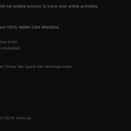
l not enable anyone to trace your online activities.
 kami 100% AMAN DAN RAHASIA.
Raw Erotic.
 dibatalkan.
an Privasi
dan
Syarat dan Ketentuan
kami.
or North America