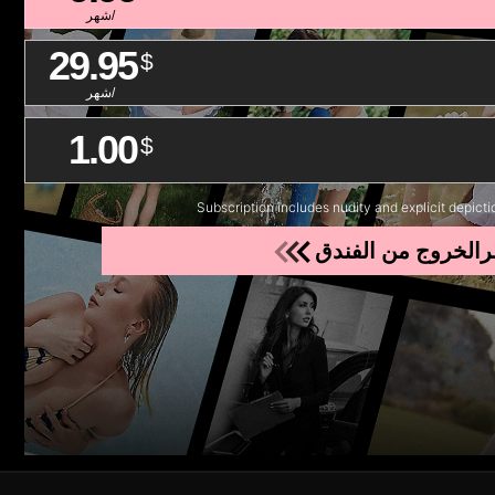
/شهر
29.95
$
/شهر
1.00
$
Subscription includes nudity and explicit depicti
رالخروج من الفندق