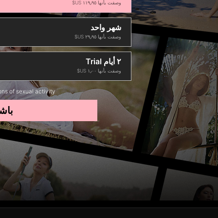
وصفت بأنها ‏١١٩٫٩٥ US$
شهر واحد
وصفت بأنها ‏٢٩٫٩٥ US$
٢ أيام Trial
وصفت بأنها ‏١٫٠٠ US$
ons of sexual activity
باش