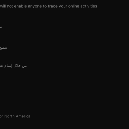
ll not enable anyone to trace your online activities.
سي
س
تتمتع ال
من خلال إتمام هذه المعا
or North America