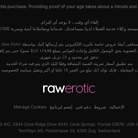
his purchase. Providing proof of your age takes about a minute and wi
إلغاء أي وقت ، لا يوجد أي التزام.
سعد وكلاء خدمة العملاء لدينا بمساعدتك. خدماتنا ومعاملاتنا آمنة وسرية 100٪.
تتلقى أيضًا عروض خاصة بالبريد الإلكتروني يتم إرسالها إليك بواسطة Raw Erotic.
عضوية بحق الوصول الكامل وإعادة الفواتير بمبلغ ‏١١٩٫٩٥ US$ سنويًا حتى يتم إلغاؤها.
تدفق غير محدود و 25 تنزيل شهري.
يتم تطبيق أسعار ضريبة القيمة المضافة وفقًا للبلد الذي يتم فيه شراء الخدمة.
ملة ، فإنك تؤكد أنك تبلغ من العمر 18 عامًا أو أكبر وتقبل
سياسة الخصوصية
و
الإجمالية
شروط
دعم فني
إنضم لبرنامج
Manage Cookies
INC, 5944 Coral Ridge Drive #247, Coral Springs, Florida 33076, USA f
TechTayn AG, Poststrasse 24, 6300 Zug, Switzerland