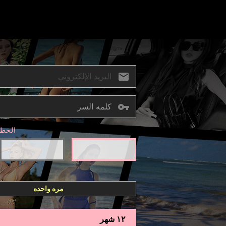
الخطو
مره واحده
١٢ شهر