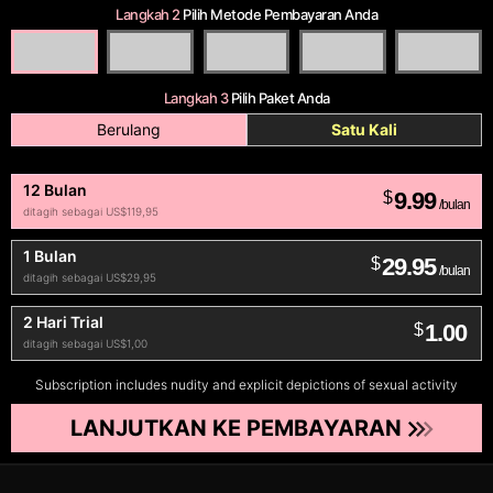
Langkah 2
Pilih Metode Pembayaran Anda
Langkah 3
Pilih Paket Anda
Berulang
Satu Kali
12 Bulan
9.99
$
/bulan
ditagih sebagai US$119,95
1 Bulan
29.95
$
/bulan
ditagih sebagai US$29,95
2 Hari Trial
1.00
$
ditagih sebagai US$1,00
Subscription includes nudity and explicit depictions of sexual activity
LANJUTKAN KE PEMBAYARAN