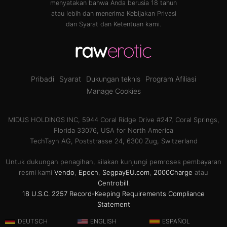
menyatakan bahwa Anda berusia 18 tahun
atau lebih dan menerima
Kebijakan Privasi
dan
Syarat dan Ketentuan
kami.
Pribadi
Syarat
Dukungan teknis
Program Afiliasi
Manage Cookies
MIDUS HOLDINGS INC, 5944 Coral Ridge Drive #247, Coral Springs,
Florida 33076, USA for North America
TechTayn AG, Poststrasse 24, 6300 Zug, Switzerland
Untuk dukungan penagihan, silakan kunjungi pemroses pembayaran
resmi kami
Vendo
,
Epoch
,
SegpayEU.com
,
2000Charge
atau
Centrobill
.
18 U.S.C. 2257 Record-Keeping Requirements Compliance
Statement
DEUTSCH
ENGLISH
ESPAÑOL