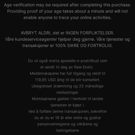
Age verification may be required after completing this purchase.
Providing proof of your age takes about a minute and will not
enable anyone to trace your online activities.
AVBRYT ALDRI, det er INGEN FORPLIKTELSER.
Våre kundeserviceagenter hjelper deg gjerne. Våre tjenester og
transaksjoner er 100% SIKRE OG FORTROLIG.
Du vil også motta spesielle e-posttilbud som
er sendt til deg av Raw Erotic.
Medlemskapene har full tilgang og rebill til
119,95 USD årlig til de blir kansellert.
Ubegrenset strømming og 25 månedlige
nedlastinger.
Momssatsene gjelder i henhold til landet
tjenesten er kjøpt i.
Ved å fullføre denne transaksjonen, bekrefter
du at du er 18 år eller eldre og godtar
personvernreglene
og
vilkårene og
betingelsene