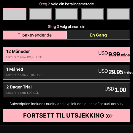
Steg 2
Velg din betalingsmetode
Steg 3
Velg planen din
Tilbakevendende
En Gang
12 Måneder
9.99
USD
/måned
fakturert som 119,95 USD
1 Måned
29.95
USD
/måne
fakturert som 29,95 USD
2 Dager Trial
1.00
USD
fakturert som 1,00 USD
Subscription includes nudity and explicit depictions of sexual activity
FORTSETT TIL UTSJEKKING